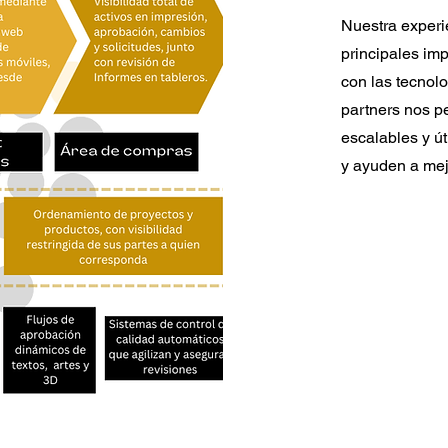
Nuestra experi
principales im
con las tecnol
partners nos p
escalables y út
y ayuden a mej