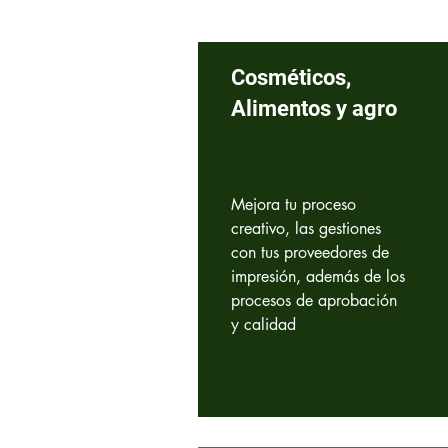
Cosméticos,
Alimentos y agro
Mejora tu proceso
creativo, las gestiones
con tus proveedores de
impresión, además de los
procesos de aprobación
y calidad