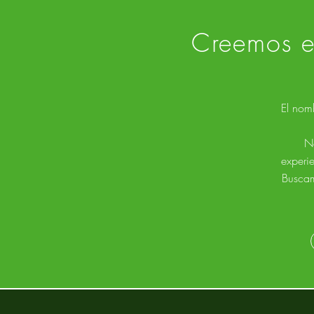
Creemos en
El nomb
N
experie
Buscam