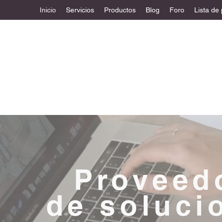
Inicio
Servicios
Productos
Blog
Foro
Lista de
Proveed
de soluci