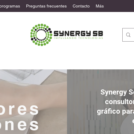
 programas
Preguntas frecuentes
Contacto
Más
Synergy S
consulto
ores
gráfico par
ones