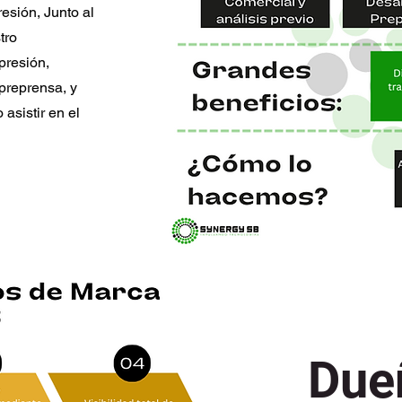
resión, Junto al
tro
presión,
preprensa, y
asistir en el
Due