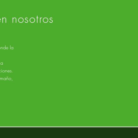
en nosotros
onde la
la
ciones.
tamaño,