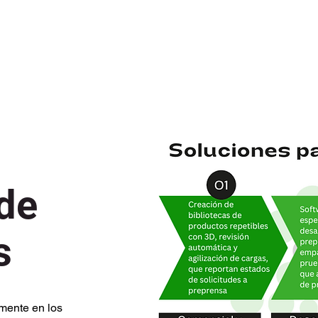
de
s
mente en los