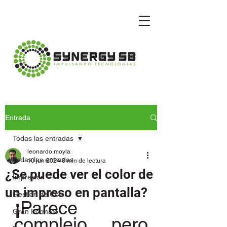
Entrada
Todas las entradas
leonardo.moyla
Todas las entradas
10 jun 2024
3 min de lectura
¿Se puede ver el color de
Impresión
un impreso en pantalla?
Gestión de Color
¡
Parece 
Gran Formato
complejo pero 