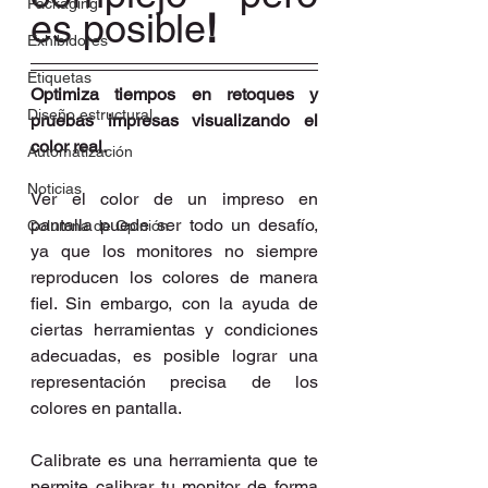
Packaging
es posible
!
Exhibidores
Etiquetas
Optimiza tiempos en retoques y 
Diseño estructural
pruebas impresas visualizando el 
color real.
Automatización
Noticias
Ver el color de un impreso en 
pantalla puede ser todo un desafío, 
Columna de Opinión
ya que los monitores no siempre 
reproducen los colores de manera 
fiel. Sin embargo, con la ayuda de 
ciertas herramientas y condiciones 
adecuadas, es posible lograr una 
representación precisa de los 
colores en pantalla.
Calibrate es una herramienta que te 
permite calibrar tu monitor de forma 