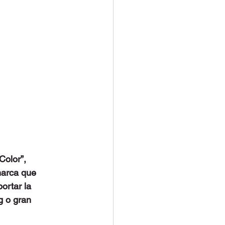
olor”, 
marca que 
ortar la 
g o gran 