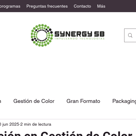
 programas
Preguntas frecuentes
Contacto
Más
n
Gestión de Color
Gran Formato
Packagin
0 jun 2025
2 min de lectura
tural
Automatización
Noticias
Columna de 