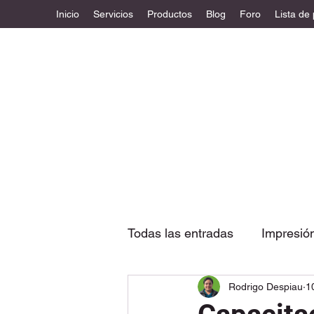
Inicio
Servicios
Productos
Blog
Foro
Lista de
Todas las entradas
Impresió
Rodrigo Despiau
1
Etiquetas
Diseño estruc