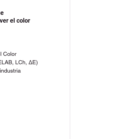
e 
er el color
l Color
IELAB, LCh, ΔE)
industria