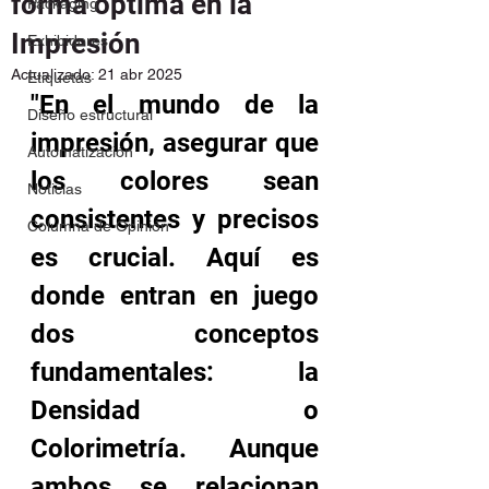
forma óptima en la
Packaging
Impresión
Exhibidores
Actualizado:
21 abr 2025
Etiquetas
"En el mundo de la 
Diseño estructural
impresión, asegurar que 
Automatización
los colores sean 
Noticias
consistentes y precisos 
Columna de Opinión
es crucial. Aquí es 
donde entran en juego 
dos conceptos 
fundamentales: la 
Densidad o 
Colorimetría. Aunque 
ambos se relacionan 