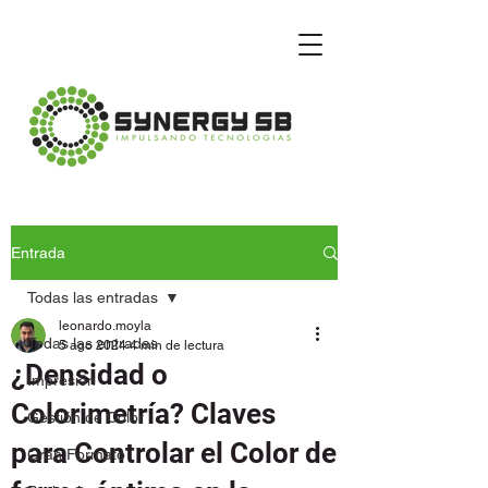
Entrada
Todas las entradas
leonardo.moyla
Todas las entradas
5 ago 2024
4 min de lectura
¿Densidad o
Impresión
Colorimetría? Claves
Gestión de Color
para Controlar el Color de
Gran Formato