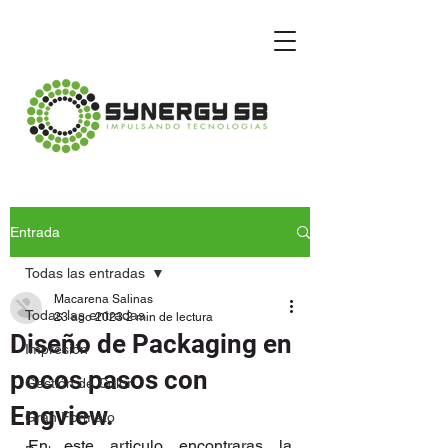
Entrada
Todas las entradas
Macarena Salinas
Todas las entradas
23 ago 2023
2 min de lectura
Diseño de Packaging en
Impresión
pocos pasos con
Gestión de Color
Engview.
Gran Formato
En este articulo encontraras la 