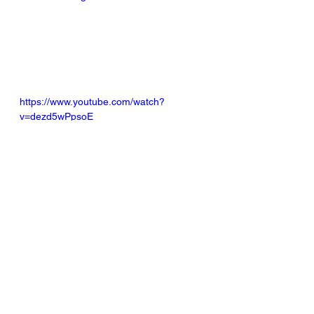
https://www.youtube.com/watch?
v=dezd5wPpsoE
¿Te gustaría comprobar si todo esto 
es tan fácil como se ve? 
!Envíanos tus datos para ponernos 
en contacto!