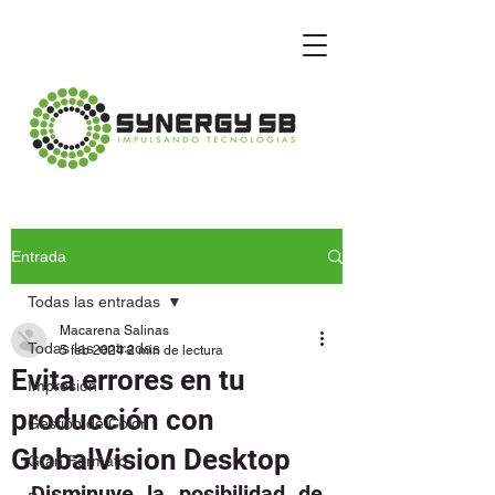
Entrada
Todas las entradas
Macarena Salinas
Todas las entradas
5 feb 2024
2 min de lectura
Evita errores en tu
Impresión
producción con
Gestión de Color
GlobalVision Desktop
Gran Formato
Disminuye la posibilidad de 