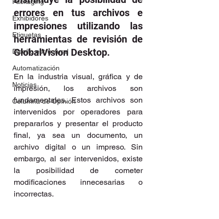
Packaging
errores en tus archivos e 
Exhibidores
impresiones utilizando las 
Etiquetas
herramientas de revisión de 
GlobalVision Desktop.
Diseño estructural
Automatización
En la industria visual, gráfica y de 
Noticias
impresión, los archivos son 
fundamentales. Estos archivos son 
Columna de Opinión
intervenidos por operadores para 
prepararlos y presentar el producto 
final, ya sea un documento, un 
archivo digital o un impreso. Sin 
embargo, al ser intervenidos, existe 
la posibilidad de cometer 
modificaciones innecesarias o 
incorrectas.