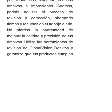
archivos e impresiones. Además, 
podrás agilizar el proceso de 
revisión y corrección, ahorrando 
tiempo y recursos en tu trabajo diario.
No pierdas la oportunidad de 
mejorar la calidad y precisión de tus 
archivos. Utiliza las herramientas de 
revisión de GlobalVision Desktop y 
garantiza que tus productos cumplan 
con los estándares más altos de 
calidad.
Te invitamos a ver un breve video 
que muestra como funciona 
GlobalVision Desktop
https://www.youtube.com/watch?