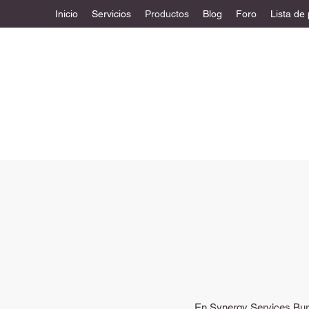
Inicio
Servicios
Productos
Blog
Foro
Lista de
En Synergy Services Bure