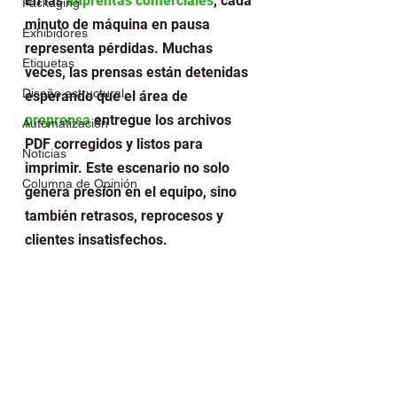
En las
imprentas comerciales
, cada 
Packaging
minuto de máquina en pausa 
Exhibidores
representa pérdidas. Muchas 
Etiquetas
veces, las prensas están detenidas 
Diseño estructural
esperando que el área de 
preprensa
 entregue los archivos 
Automatización
PDF corregidos y listos para 
Noticias
imprimir. Este escenario no solo 
Columna de Opinión
genera presión en el equipo, sino 
también retrasos, reprocesos y 
clientes insatisfechos.