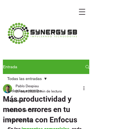
Entrada
Todas las entradas
Pablo Despiau
Todas las entradas
29 sept 2025
2 min de lectura
Más productividad y
Impresión
menos errores en tu
Gestión de Color
imprenta con Enfocus
Gran Formato