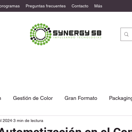
 programas
Preguntas frecuentes
Contacto
Más
n
Gestión de Color
Gran Formato
Packagin
ul 2024
3 min de lectura
tural
Automatización
Noticias
Columna de 