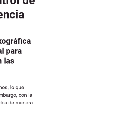
trol de
encia
xográfica 
al para 
 las 
os, lo que 
mbargo, con la 
ados de manera 