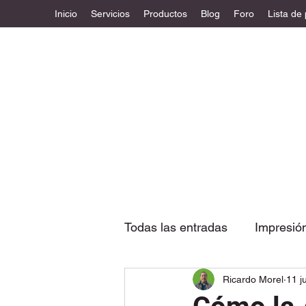
Inicio
Servicios
Productos
Blog
Foro
Lista de
Todas las entradas
Impresió
Ricardo Morel
11 j
Etiquetas
Diseño estruc