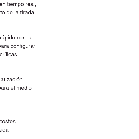
en tiempo real, 
e de la tirada.
rápido con la 
ara configurar 
ríticas.
atización 
para el medio 
costos 
rada 