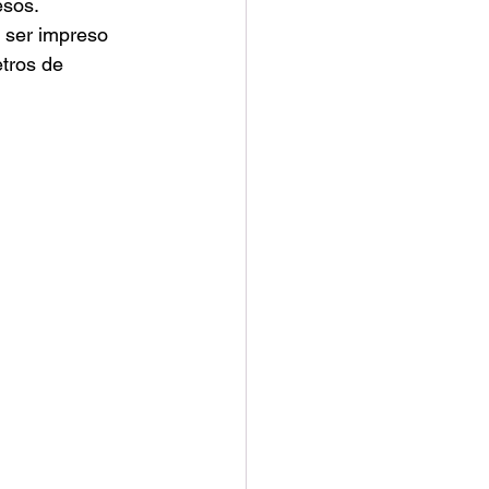
esos.
 ser impreso 
etros de 