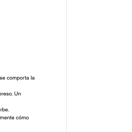
 se comporta la 
preso. Un 
orbe.
camente cómo 