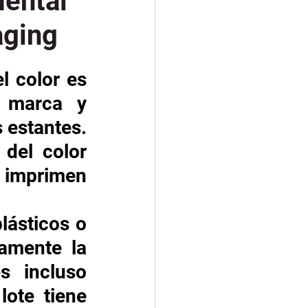
mental
aging
l color es 
 marca y 
 estantes. 
del color 
 imprimen 
ásticos o 
amente la 
s incluso 
ote tiene 