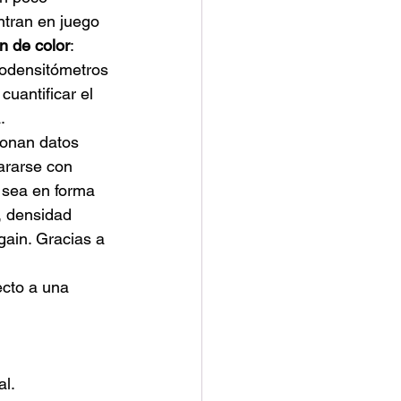
ntran en juego 
n de color
: 
rodensitómetros 
cuantificar el 
.
ionan datos 
rarse con 
 sea en forma 
, densidad 
gain. Gracias a 
cto a una 
al.