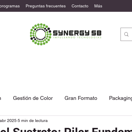
 programas
Preguntas frecuentes
Contacto
Más
n
Gestión de Color
Gran Formato
Packagin
abr 2025
5 min de lectura
tural
Automatización
Noticias
Columna de 