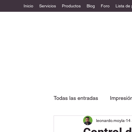
Inicio
Servicios
Productos
Blog
Foro
Lista de
Todas las entradas
Impresió
leonardo.moyla
14 
Etiquetas
Diseño estruc