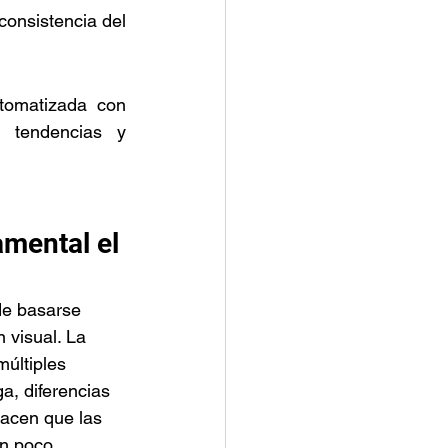
onsistencia del 
tomatizada con 
e tendencias y 
mental el 
de basarse 
 visual. La 
últiples 
a, diferencias 
acen que las 
n poco 