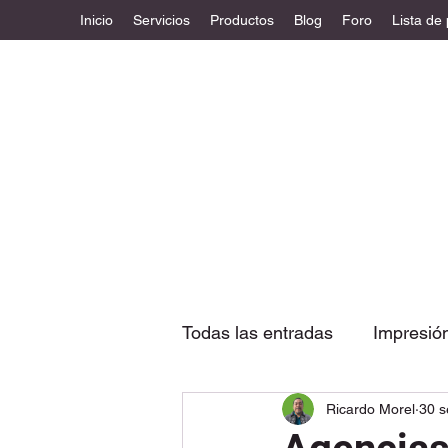
Inicio
Servicios
Productos
Blog
Foro
Lista de
Todas las entradas
Impresió
Ricardo Morel
30 s
Etiquetas
Diseño estruc