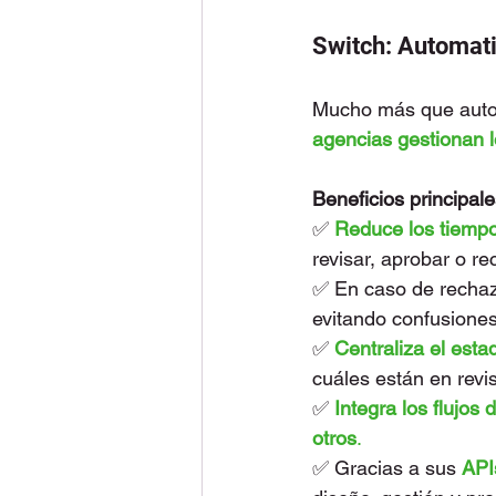
Switch: Automati
Mucho más que auto
agencias gestionan l
Beneficios principale
✅ 
Reduce los tiemp
revisar, aprobar o re
✅ En caso de rechazo
evitando confusiones
✅ 
Centraliza el est
cuáles están en revi
✅ 
Integra los flujos
otros
.
✅ Gracias a sus 
API