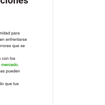
cciones
unidad para 
en enfrentarse 
rrores que se 
 con los 
l mercado
. 
rcas pueden 
do que tus 