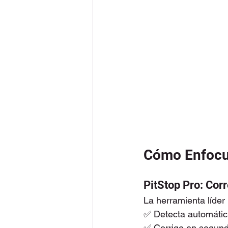
Cómo Enfocus
PitStop Pro: Cor
La herramienta líder
✅ Detecta automátic
✅ Corrige en segund