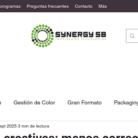
 programas
Preguntas frecuentes
Contacto
Más
n
Gestión de Color
Gran Formato
Packagin
ept 2025
3 min de lectura
tural
Automatización
Noticias
Columna de 