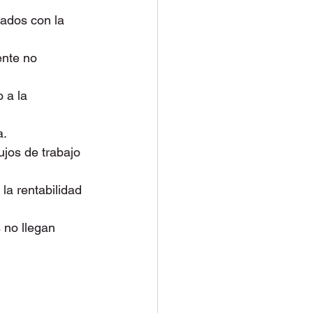
nados con la 
ente no 
 a la 
a.
lujos de trabajo 
a rentabilidad 
 no llegan 