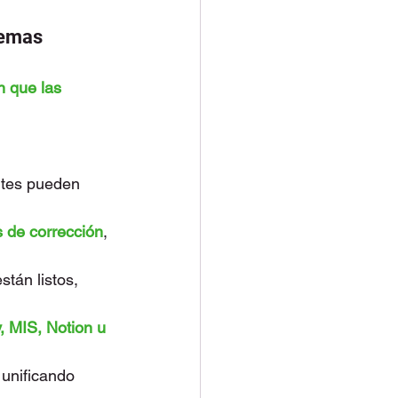
temas
 que las 
ntes pueden 
s de corrección
, 
tán listos, 
 MIS, Notion u 
 unificando 