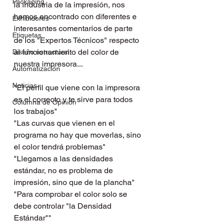
Packaging
la industria de la impresión, nos 
hemos encontrado con diferentes e 
Exhibidores
interesantes comentarios de parte 
Etiquetas
de los "Expertos Técnicos" respecto 
al funcionamiento del color de 
Diseño estructural
nuestra impresora...
Automatización
Noticias
"El perfil que viene con la impresora 
es el correcto y te sirve para todos 
Columna de Opinión
los trabajos"
"Las curvas que vienen en el 
programa no hay que moverlas, sino 
el color tendrá problemas"
"Llegamos a las densidades 
estándar, no es problema de 
impresión, sino que de la plancha"
"Para comprobar el color solo se 
debe controlar "la Densidad 
Estándar""