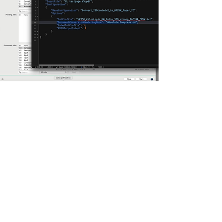
ZePrA XLARGE
Todas las características de ZePrA
LARGE
Perfiles de ahorro de tinta; Creación
de DeviceLinks para ahorro de tinta.
Push 2 ZePrA v2; Pluging para
Adobe Photoshop
CoPrA XL - Incluido de Regalo