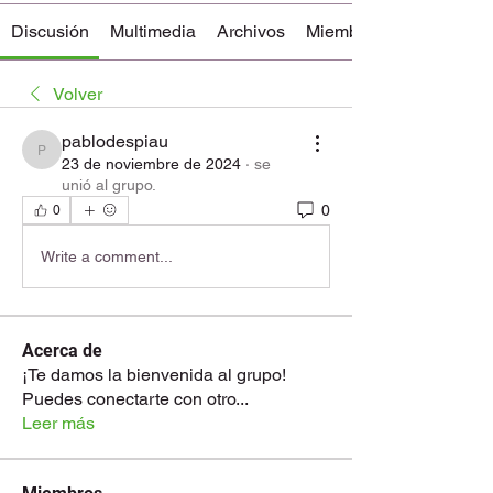
Discusión
Multimedia
Archivos
Miembros
Volver
pablodespiau
pablodespiau
23 de noviembre de 2024
·
se
unió al grupo.
0
0
Write a comment...
Acerca de
¡Te damos la bienvenida al grupo!
Puedes conectarte con otro
...
Leer más