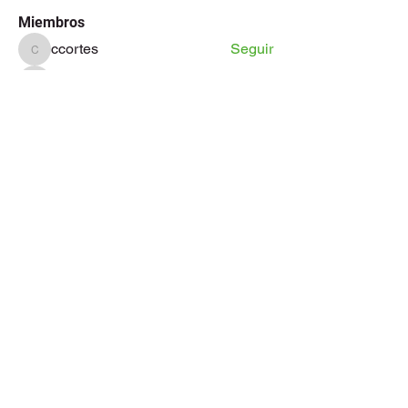
Miembros
ccortes
Seguir
ccortes
khomanekajl09
Seguir
khomanekajl09
Duque
Seguir
Duque
Francisco cuevas
Seguir
Francisco cuevas
info
Seguir
info
Ver todos los miembros (72)
©2024 por Synergy Services Bureau.
contacto@synergysb.net
-
ventas@synergysb.net