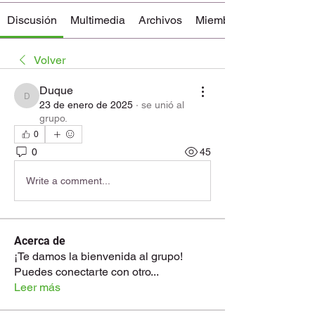
Discusión
Multimedia
Archivos
Miembros
Volver
Duque
Duque
23 de enero de 2025
·
se unió al
grupo.
0
0
45
Write a comment...
Acerca de
¡Te damos la bienvenida al grupo!
Puedes conectarte con otro
...
Leer más