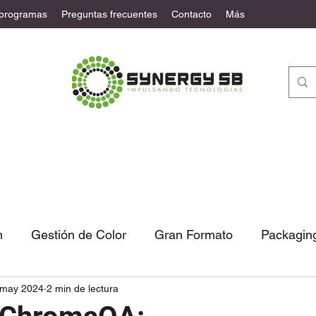
 programas
Preguntas frecuentes
Contacto
Más
n
Gestión de Color
Gran Formato
Packagin
 may 2024
2 min de lectura
tural
Automatización
Noticias
Columna de 