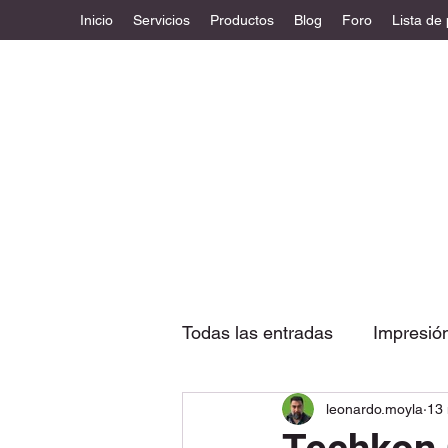
Inicio
Servicios
Productos
Blog
Foro
Lista de
Todas las entradas
Impresió
leonardo.moyla
13
Etiquetas
Diseño estruc